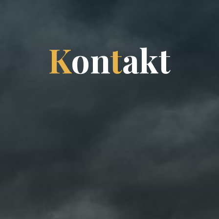
K
o
n
t
a
k
t