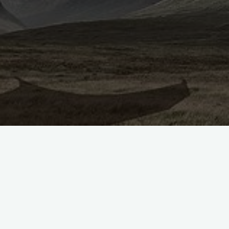
Imię i nazwisko (wymagane)
Adres email (wymagane)