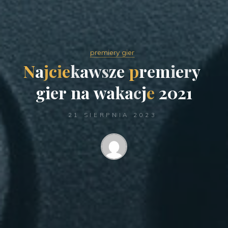
premiery gier
N
a
j
c
i
e
k
a
w
s
z
e
p
r
e
m
i
e
r
y
g
i
e
r
n
a
w
a
k
a
c
j
e
2
0
2
1
21 SIERPNIA 2023