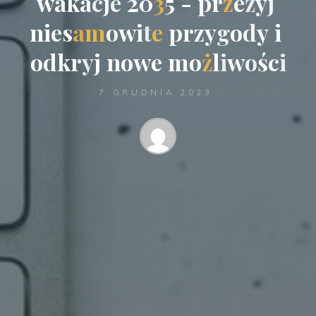
w
a
k
a
c
j
e
2
0
3
5
-
p
r
z
e
ż
y
j
n
i
e
s
a
m
o
w
i
t
e
p
r
z
y
g
o
d
y
i
o
d
k
r
y
j
n
o
w
e
m
o
ż
l
i
w
o
ś
c
i
7 GRUDNIA 2023