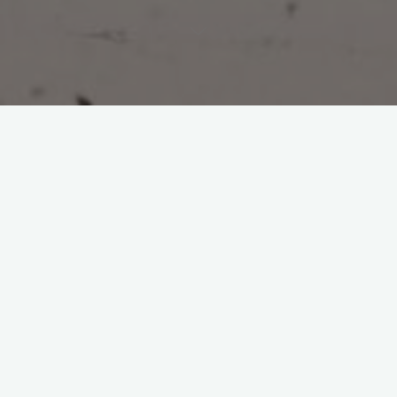
1. Zanurz się w fascynujących
światach RPG
Głębia fabuły i rozbudowane świadomości w grach RPG
W nowych grach RPG na wakacje 2035 możesz zanurzyć się
w fascynujące historie, pełne zwrotów akcji i nieoczekiwanych
rozwiązań. Poznasz postaci o bogatej psychologii i
przeżyjesz emocje na wielu poziomach. Odkryj tajemnice,
które ukrywają się w świecie gry i zgłębiaj jego głębię.
Eksploracja otwartego świata i odkrywanie tajemnic
Przeżyj niezapomniane wakacje, eksplorując otwarty świat