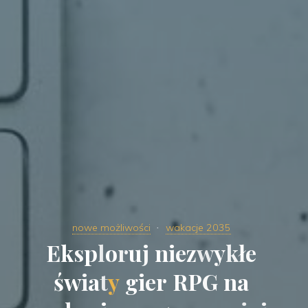
nowe możliwości
wakacje 2035
E
k
s
p
l
o
r
u
j
n
i
e
z
w
y
k
ł
e
ś
w
i
a
t
y
g
i
e
r
R
P
G
n
a