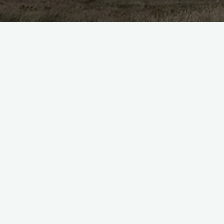
magia
Nowości w świecie gier fantasy
na wakacje 2029 - odkryj