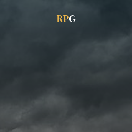
R
P
G