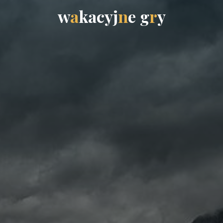
w
a
k
a
c
y
j
n
e
g
r
y