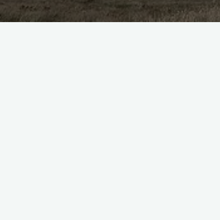
gry fabularne
gry przygodowe
gry RPG
najlepsze
gry RPG
wakacyjne gry
Najlepsze gry RPG na wakacje
2028 - odkryj magiczne światy